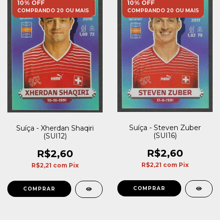
10% OFF
10% OFF
COMPRANDO 20 OU MAIS
COMPRANDO 20 OU MAIS
Suíça - Steven Zuber
Suíça - Xherdan Shaqiri
(SUI16)
(SUI12)
R$2,60
R$2,60
R$2,21
com
Pix
R$2,21
com
Pix