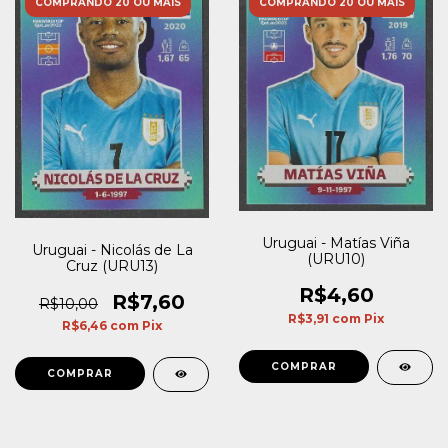
COMPRANDO 20 OU MAIS
COMPRANDO 20 OU MAIS
Uruguai - Matías Viña
Uruguai - Nicolás de La
(URU10)
Cruz (URU13)
R$4,60
R$7,60
R$10,00
R$3,91
com
Pix
R$6,46
com
Pix