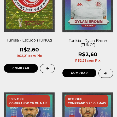
Tunísia - Escudo (TUN02)
Tunísia - Dylan Bronn
(TUN05)
R$2,60
R$2,60
R$2,21
com
Pix
R$2,21
com
Pix
10% OFF
10% OFF
COMPRANDO 20 OU MAIS
COMPRANDO 20 OU MAIS