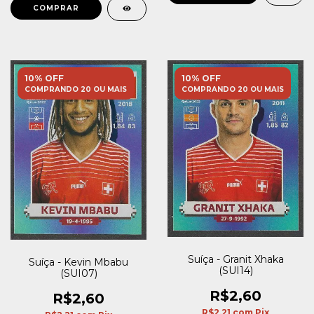
10% OFF
10% OFF
COMPRANDO 20 OU MAIS
COMPRANDO 20 OU MAIS
Suíça - Granit Xhaka
Suíça - Kevin Mbabu
(SUI14)
(SUI07)
R$2,60
R$2,60
R$2,21
com
Pix