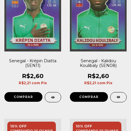
Senegal - Kalidou
Senegal - Krépin Diatta
Koulibaly (SEN08)
(SEN11)
R$2,60
R$2,60
R$2,21
com
Pix
R$2,21
com
Pix
10% OFF
10% OFF
COMPRANDO 20 OU MAIS
COMPRANDO 20 OU MAIS