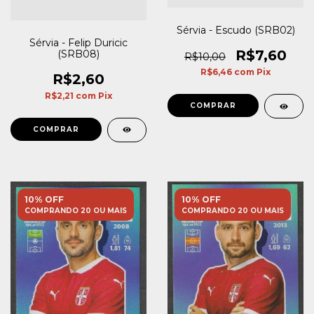
Sérvia - Escudo (SRB02)
Sérvia - Felip Duricic
R$7,60
(SRB08)
R$10,00
R$6,46
com
Pix
R$2,60
R$2,21
com
Pix
10% OFF
10% OFF
COMPRANDO 20 OU MAIS
COMPRANDO 20 OU MAIS