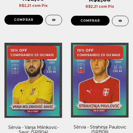
R$2,21
com
Pix
R$2,21
com
Pix
10% OFF
10% OFF
COMPRANDO 20 OU MAIS
COMPRANDO 20 OU MAIS
Sérvia - Strahinja Paulovic
Sérvia - Vanja Milinkovic-
(SRB06)
Savic (SRB04)