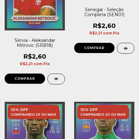
Senegal - Seleção
Completa (SEN01)
R$2,60
R$2,21
com
Pix
Sérvia - Aleksandar
Mitrovic (SRB18)
R$2,60
R$2,21
com
Pix
10% OFF
10% OFF
COMPRANDO 20 OU MAIS
COMPRANDO 20 OU MAIS