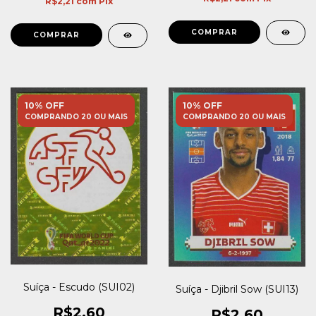
R$2,21
com
Pix
10% OFF
10% OFF
COMPRANDO 20 OU MAIS
COMPRANDO 20 OU MAIS
Suíça - Escudo (SUI02)
Suíça - Djibril Sow (SUI13)
R$2,60
R$2,60