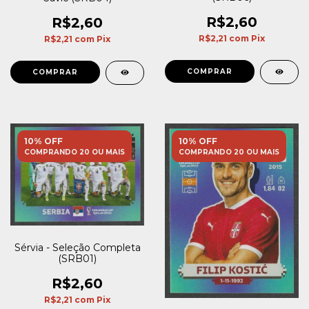
R$2,60
R$2,60
R$2,21
com
Pix
R$2,21
com
Pix
10% OFF
10% OFF
COMPRANDO 20 OU MAIS
COMPRANDO 20 OU MAIS
Sérvia - Seleção Completa
(SRB01)
R$2,60
R$2,21
com
Pix