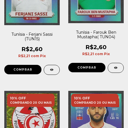
Tunísia - Farouk Ben
Tunísia - Ferjani Sassi
Mustapha( TUN04)
(TUN15)
R$2,60
R$2,60
R$2,21
com
Pix
R$2,21
com
Pix
10% OFF
10% OFF
COMPRANDO 20 OU MAIS
COMPRANDO 20 OU MAIS