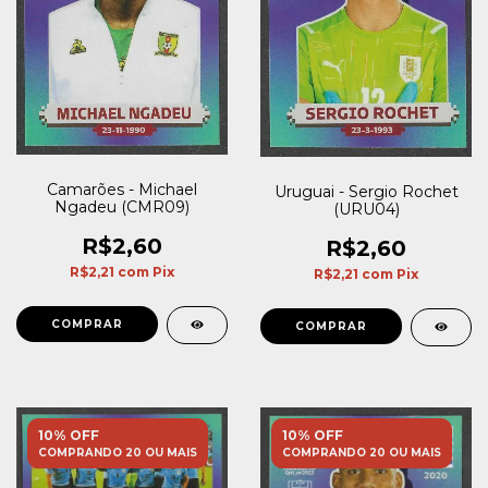
Camarões - Michael
Uruguai - Sergio Rochet
Ngadeu (CMR09)
(URU04)
R$2,60
R$2,60
R$2,21
com
Pix
R$2,21
com
Pix
10% OFF
10% OFF
COMPRANDO 20 OU MAIS
COMPRANDO 20 OU MAIS