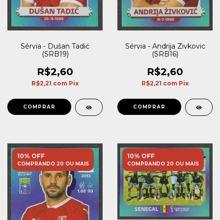
Sérvia - Dušan Tadić
Sérvia - Andrija Zivkovic
(SRB19)
(SRB16)
R$2,60
R$2,60
R$2,21
com
Pix
R$2,21
com
Pix
10% OFF
10% OFF
COMPRANDO 20 OU MAIS
COMPRANDO 20 OU MAIS