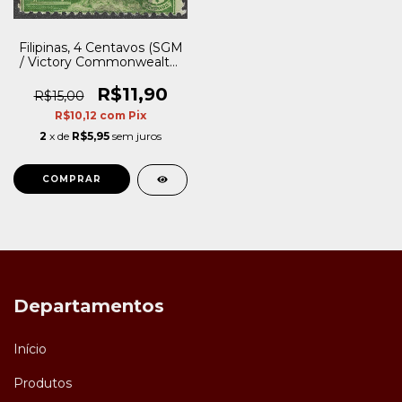
Filipinas, 4 Centavos (SGM
/ Victory Commonwealth)
- 1945
R$11,90
R$15,00
R$10,12
com
Pix
2
x de
R$5,95
sem juros
Departamentos
Início
Produtos