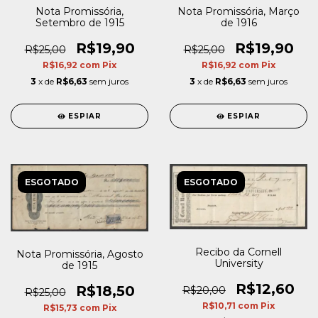
Nota Promissória,
Nota Promissória, Março
Setembro de 1915
de 1916
R$19,90
R$19,90
R$25,00
R$25,00
R$16,92
com
Pix
R$16,92
com
Pix
3
x de
R$6,63
sem juros
3
x de
R$6,63
sem juros
ESPIAR
ESPIAR
ESGOTADO
ESGOTADO
Recibo da Cornell
Nota Promissória, Agosto
University
de 1915
R$12,60
R$18,50
R$20,00
R$25,00
R$10,71
com
Pix
R$15,73
com
Pix