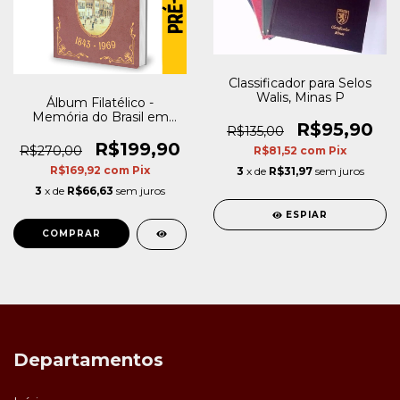
Classificador para Selos
Walis, Minas P
Álbum Filatélico -
Memória do Brasil em
R$95,90
selos
R$135,00
R$199,90
R$270,00
R$81,52
com
Pix
R$169,92
com
Pix
3
x de
R$31,97
sem juros
3
x de
R$66,63
sem juros
ESPIAR
COMPRAR
Departamentos