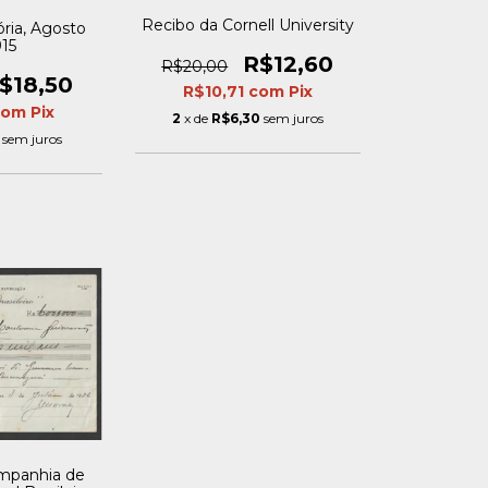
Recibo da Cornell University
ria, Agosto
915
R$12,60
R$20,00
$18,50
R$10,71
com
Pix
com
Pix
2
x de
R$6,30
sem juros
sem juros
mpanhia de