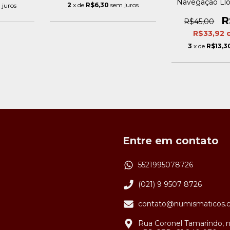
Navegação Lloy
2
x de
R$6,30
sem juros
 juros
R
R$45,00
R$33,92
3
x de
R$13,3
Entre em contato
5521995078726
(021) 9 9507 8726
contato@numismaticos.
Rua Coronel Tamarindo, n