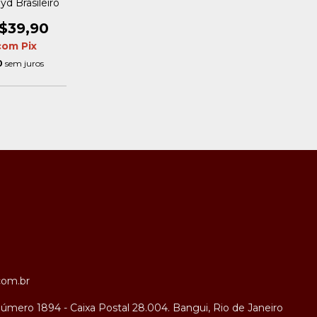
d Brasileiro
$39,90
com
Pix
0
sem juros
com.br
úmero 1894 - Caixa Postal 28.004. Bangui, Rio de Janeiro