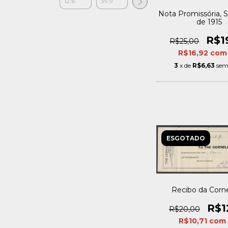
Nota Promissória,
de 1915
R$1
R$25,00
R$16,92
com
3
x de
R$6,63
sem
ESGOTADO
Recibo da Corne
R$1
R$20,00
R$10,71
com