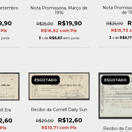
Nota Promissó
 Setembro
Nota Promissória, Março de
de 1
1916
R
9,90
R$19,90
R$25,00
R$25,00
R$15,73
Pix
R$16,92
com
Pix
3
x de
R$6,17
 juros
3
x de
R$6,63
sem juros
ESGOTADO
ESGOTADO
Recibo da Cornell Daily Sun
ll Era
R$12,60
2,60
R$20,00
R$10,71
com
Pix
Pix
Recibo da Co