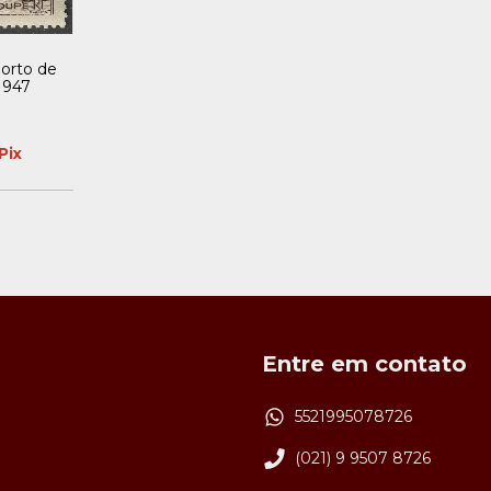
Porto de
 1947
Pix
Entre em contato
5521995078726
(021) 9 9507 8726