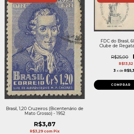
FDC do Brasil, 6
Clube de Regata
19
R$25,00
R$13,52
3
x de
R$5,
Brasil, 1,20 Cruzeiros (Bicentenário de
Mato Grosso) - 1952
R$3,87
R$3,29
com
Pix