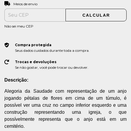
ALTERAR CEP
Entregas para o CEP:
Meios de envio
CALCULAR
Não sei meu CEP
Compra protegida
Seus dados cuidados durante toda a compra.
Trocas e devoluções
Se não gostar, você pode trocar ou devolver.
Descrição:
Alegoria da Saudade com representação de um anjo
jogando pétalas de flores em cima de um túmulo, é
possível ver uma cruz no campo inferior esquerdo e uma
construção representando uma igreja, o que
possívelmente representa que o anjo está em um
cemitério.