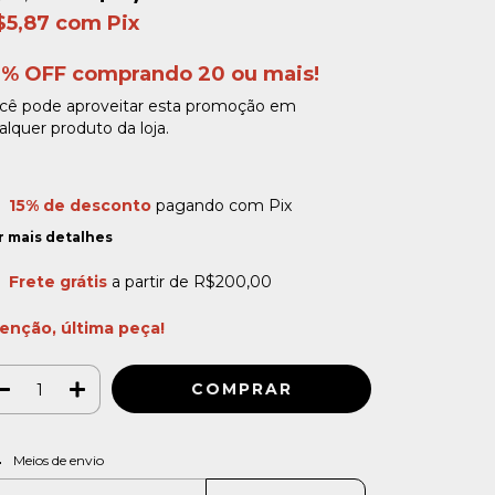
$5,87
com
Pix
0% OFF comprando 20 ou mais!
cê pode aproveitar esta promoção em
alquer produto da loja.
15% de desconto
pagando com Pix
r mais detalhes
Frete grátis
a partir de
R$200,00
enção, última peça!
ALTERAR CEP
regas para o CEP:
Meios de envio