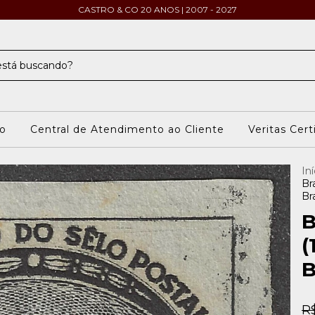
CASTRO & CO 20 ANOS | 2007 - 2027
o
Central de Atendimento ao Cliente
Veritas Cert
Iní
Br
Bra
B
(
B
R