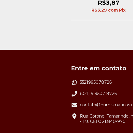
R$3,87
R$3,29
com
Pix
Entre em contato
5521995078726
(021) 9 9507 8726
contato@numismaticos.
Rua Coronel Tamarindo, n
- RJ. CEP.: 21.840-970