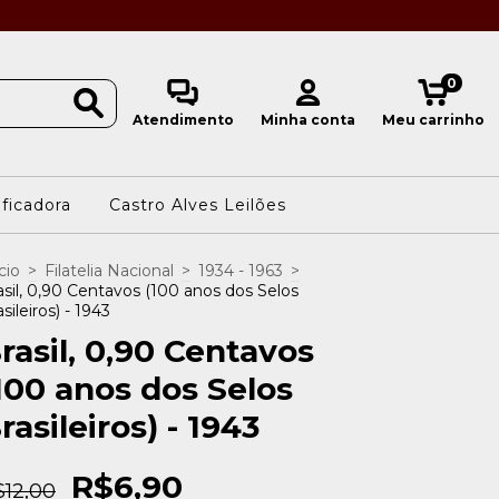
0
Atendimento
Minha conta
Meu carrinho
ificadora
Castro Alves Leilões
cio
>
Filatelia Nacional
>
1934 - 1963
>
asil, 0,90 Centavos (100 anos dos Selos
sileiros) - 1943
rasil, 0,90 Centavos
100 anos dos Selos
rasileiros) - 1943
R$6,90
$12,00