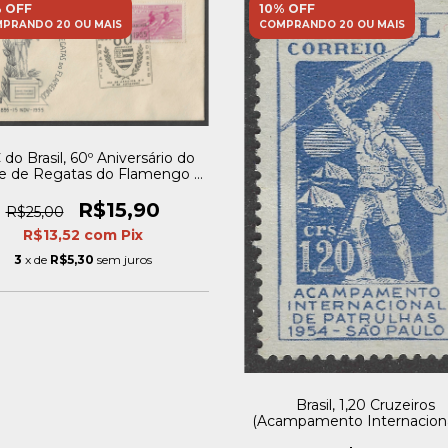
 OFF
10% OFF
PRANDO 20 OU MAIS
COMPRANDO 20 OU MAIS
do Brasil, 60º Aniversário do
e de Regatas do Flamengo -
1955
R$15,90
R$25,00
R$13,52
com
Pix
3
x de
R$5,30
sem juros
Brasil, 1,20 Cruzeiros
(Acampamento Internacion
Escoteiros) - 1954