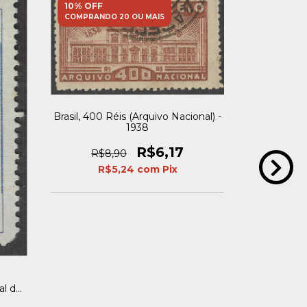
10% OFF
10% OFF
COMPRANDO 20 OU MAIS
COMPRANDO
Brasil, 8 
Brasil, 400 Réis (Arquivo Nacional) -
cidade de Sã
1938
R$6,17
R$8,90
R$
R$5,24
com
Pix
al de