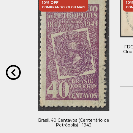
10% OFF
10%
S
COMPRANDO 20 OU MAIS
COM
FDC 
iversário da
Club
963
9,60
Pix
 juros
Brasil, 40 Centavos (Centenário de
Petrópolis) - 1943