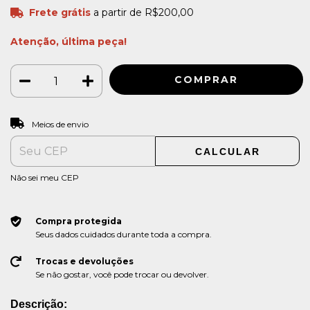
Frete grátis
a partir de
R$200,00
Atenção, última peça!
ALTERAR CEP
Entregas para o CEP:
Meios de envio
CALCULAR
Não sei meu CEP
Compra protegida
Seus dados cuidados durante toda a compra.
Trocas e devoluções
Se não gostar, você pode trocar ou devolver.
Descrição: