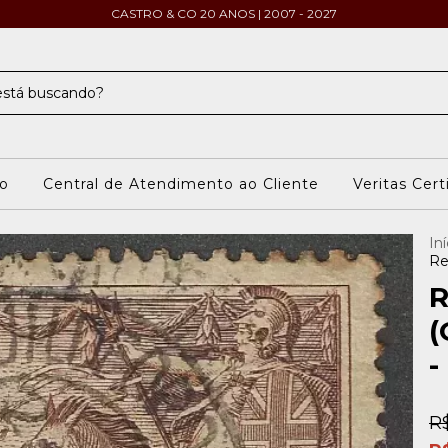
CASTRO & CO 20 ANOS | 2007 - 2027
o
Central de Atendimento ao Cliente
Veritas Cert
Iní
Re
R
(
-
R$