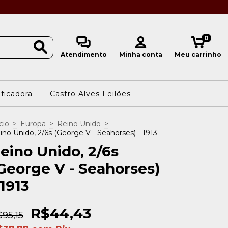
0
Atendimento
Minha conta
Meu carrinho
ificadora
Castro Alves Leilões
cio
>
Europa
>
Reino Unido
>
ino Unido, 2/6s (George V - Seahorses) - 1913
eino Unido, 2/6s
George V - Seahorses)
 1913
R$44,43
95,15