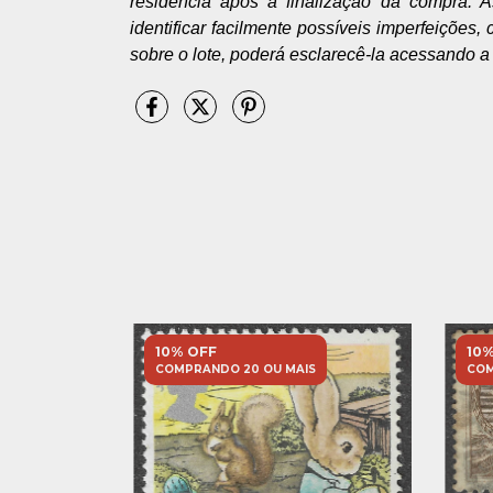
residência após a finalização da compra. 
identificar facilmente possíveis imperfeições,
sobre o lote, poderá esclarecê-la acessando a
10% OFF
10%
S
COMPRANDO 20 OU MAIS
COM