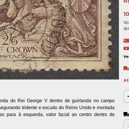
R
1
Vo
qu
Ve
At
uerda do Rei George V dentro de guirlanda no campo
, segurando tridente e escudo do Reino Unido e montada
Ent
 para à esquerda, valor facial ao centro dentro de