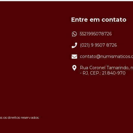
Entre em contato
5521995078726
(021) 9 9507 8726
contato@numismaticos.
Rua Coronel Tamarindo, n
- RJ. CEP.: 21.840-970
os direitos reservados.