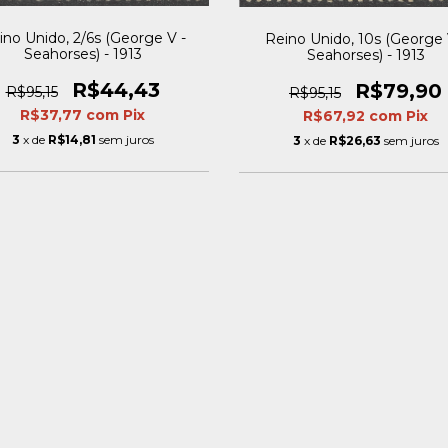
ino Unido, 2/6s (George V -
Reino Unido, 10s (George 
Seahorses) - 1913
Seahorses) - 1913
R$44,43
R$79,90
R$95,15
R$95,15
R$37,77
com
Pix
R$67,92
com
Pix
3
x de
R$14,81
sem juros
3
x de
R$26,63
sem juros