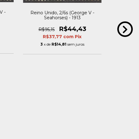
Reino Un
V -
Reino Unido, 2/6s (George V -
Sea
Seahorses) - 1913
R$44,43
R$95,
R$95,15
R$
R$37,77
com
Pix
3
x d
3
x de
R$14,81
sem juros