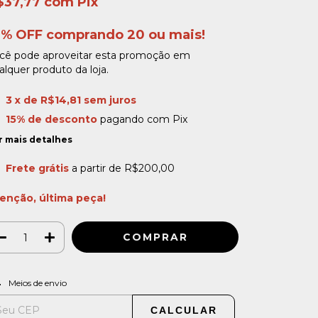
$37,77
com
Pix
0% OFF comprando 20 ou mais!
cê pode aproveitar esta promoção em
alquer produto da loja.
3
x de
R$14,81
sem juros
15% de desconto
pagando com Pix
r mais detalhes
Frete grátis
a partir de
R$200,00
enção, última peça!
ALTERAR CEP
regas para o CEP:
Meios de envio
CALCULAR