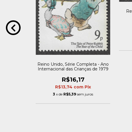
Re
eorge V -
1913
4,43
m
Pix
 juros
Reino Unido, Série Completa - Ano
Internacional das Crianças de 1979
R$16,17
R$13,74
com
Pix
3
x de
R$5,39
sem juros