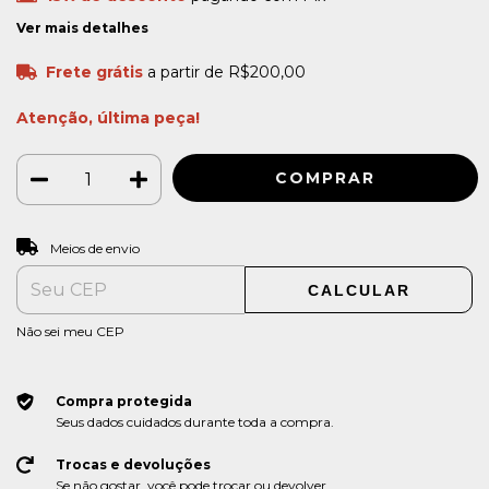
Ver mais detalhes
Frete grátis
a partir de
R$200,00
Atenção, última peça!
ALTERAR CEP
Entregas para o CEP:
Meios de envio
CALCULAR
Não sei meu CEP
Compra protegida
Seus dados cuidados durante toda a compra.
Trocas e devoluções
Se não gostar, você pode trocar ou devolver.