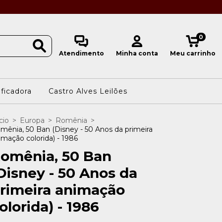
0
Atendimento
Minha conta
Meu carrinho
ificadora
Castro Alves Leilões
cio
>
Europa
>
Romênia
>
mênia, 50 Ban (Disney - 50 Anos da primeira
imação colorida) - 1986
omênia, 50 Ban
Disney - 50 Anos da
rimeira animação
olorida) - 1986