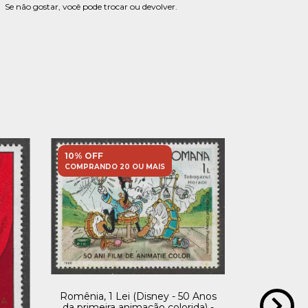
Se não gostar, você pode trocar ou devolver.
10% OFF
10% OFF
COMPRANDO 20 OU MAIS
COMPRANDO
Romênia, 1 Lei (Disney - 50 Anos
da primeira animação colorida) -