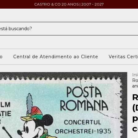
CASTRO & CO 20 ANOS | 2007 - 2027
o
Central de Atendimento ao Cliente
Veritas Cert
Iní
Ro
an
R
(
p
c