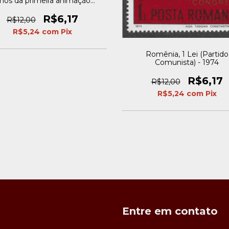
nos da primeira animação
colorida) - 1986
R$6,17
R$12,00
R$5,24
com
Pix
Romênia, 1 Lei (Partido
Comunista) - 1974
R$6,17
R$12,00
R$5,24
com
Pix
Entre em contato