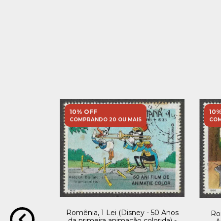
10% OFF
10%
S
COMPRANDO 20 OU MAIS
COM
ongresso da
 Trabalho) -
Romênia, 1 Lei (Disney - 50 Anos
Ro
,17
da primeira animação colorida) -