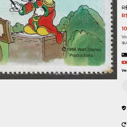
R
R
1
Vo
qu
Ve