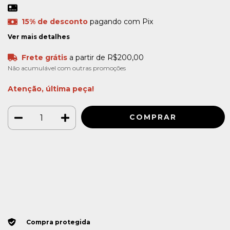
15% de desconto
pagando com Pix
Ver mais detalhes
Frete grátis
a partir de
R$200,00
Não acumulável com outras promoções
Atenção, última peça!
Meios de envio
ALTERAR CEP
Entregas para o CEP:
CALCULAR
Faça login
e use seus dados de entrega
Não sei meu CEP
Compra protegida