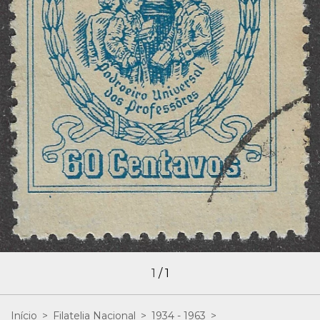
1
/
1
Início
>
Filatelia Nacional
>
1934 - 1963
>