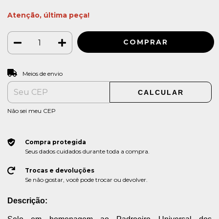
Atenção, última peça!
ALTERAR CEP
Entregas para o CEP:
Meios de envio
CALCULAR
Não sei meu CEP
Compra protegida
Seus dados cuidados durante toda a compra.
Trocas e devoluções
Se não gostar, você pode trocar ou devolver.
Descrição: