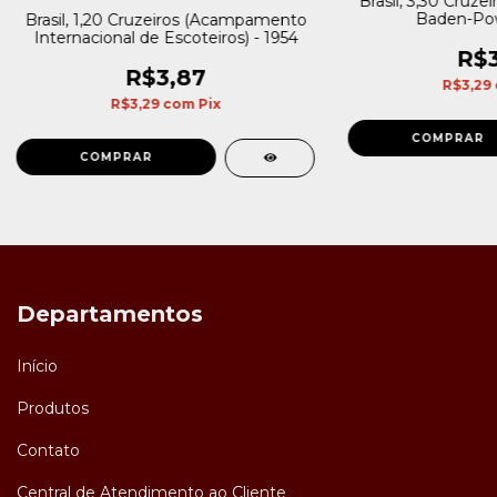
Brasil, 3,30 Cruze
Baden-Powe
Brasil, 1,20 Cruzeiros (Acampamento
Internacional de Escoteiros) - 1954
R$3
R$3,87
R$3,29
R$3,29
com
Pix
Departamentos
Início
Produtos
Contato
Central de Atendimento ao Cliente