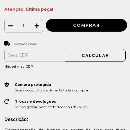
Atenção, última peça!
ALTERAR CEP
Entregas para o CEP:
Meios de envio
CALCULAR
Não sei meu CEP
Compra protegida
Seus dados cuidados durante toda a compra.
Trocas e devoluções
Se não gostar, você pode trocar ou devolver.
Descrição: