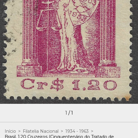
1
/
1
Início
>
Filatelia Nacional
>
1934 - 1963
>
Brasil, 1,20 Cruzeiros (Cinquentenário do Tratado de