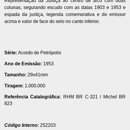
Representação da Justiça ao centro de arco com duas
colunas, segurando escudo com as datas 1903 e 1953 e
espada da justiça, legenda comemorativa e do emissor
acima e valor de face do selo no canto inferior.
Série:
Acordo de Petrópolis
Ano de Emissão:
1953
Tamanho:
29x41mm
Tiragem
: 1.000.000
Referência Catalográfica:
RHM BR C-321
/
Michel BR
823
Código Interno:
252203